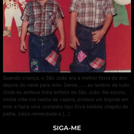
Quando criança, o São João era a melhor festa do ano
depois do natal para mim. Gente……. eu lembro de tudo.
Onde eu andava tinha enfeite de São João. Na escola,
minha mãe me vestia de caipira, pintava um bigode em
mim e fazia uma costeleta tipo Elvis kkkkkk chapéu de
palha, calça remendada e […]
SIGA-ME