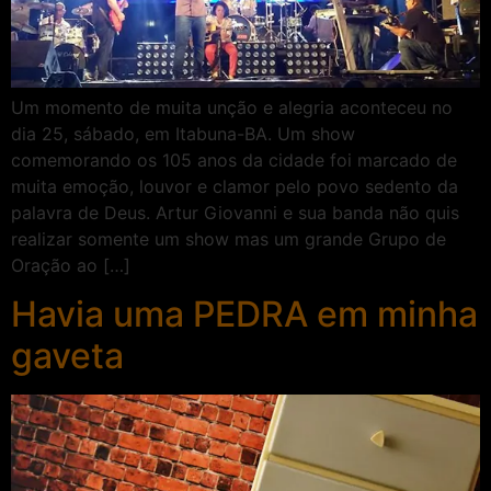
Um momento de muita unção e alegria aconteceu no
dia 25, sábado, em Itabuna-BA. Um show
comemorando os 105 anos da cidade foi marcado de
muita emoção, louvor e clamor pelo povo sedento da
palavra de Deus. Artur Giovanni e sua banda não quis
realizar somente um show mas um grande Grupo de
Oração ao […]
Havia uma PEDRA em minha
gaveta