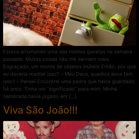
Estava arrumando uma das minhas gavetas na semana
passada. Muitas coisas não me serviam mais.
Engraçado, um monte de objetos inúteis! Então, por que
eu deveria manter isso? – Meu Deus, quantos anos tem
isso? – Pensei Encontrei uma pedra que havia guardado
há anos. Tinha um “significado” para mim. Minha
namorada havia jogado em […]
Viva São João!!!