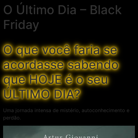
O Último Dia – Black
Friday
O que você faria se
acordasse sabendo
que
HOJE
é o seu
ÚLTIMO DIA?
Uma jornada intensa de mistério, autoconhecimento e
perdão.