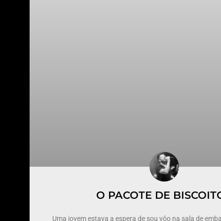
O PACOTE DE BISCOIT
Uma jovem estava a espera de sou vôo na sala de emb