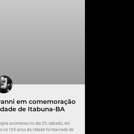
vanni em comemoração
cidade de Itabuna-BA
gria aconteceu no dia 25, sábado, em
os 105 anos da cidade foi marcado de