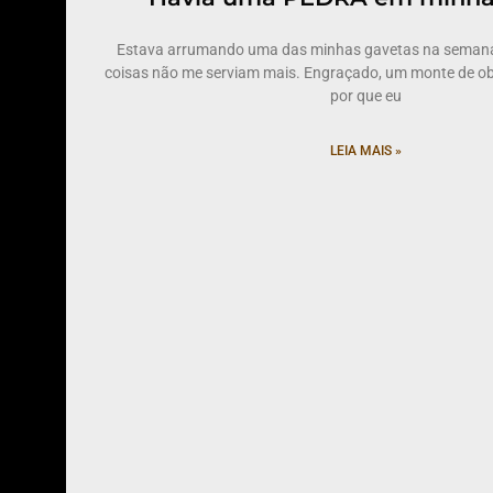
Estava arrumando uma das minhas gavetas na semana
coisas não me serviam mais. Engraçado, um monte de obj
por que eu
LEIA MAIS »