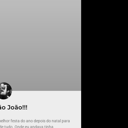
ão João!!!
elhor festa do ano depois do natal para
de tudo. Onde eu andava tinha