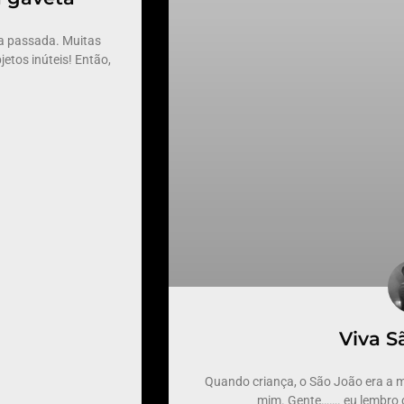
 passada. Muitas
etos inúteis! Então,
Viva S
Quando criança, o São João era a m
mim. Gente……. eu lembro 