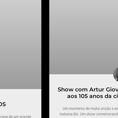
Show com Artur Gio
aos 105 anos da 
OS
Um momento de muita unção e ale
Itabuna-BA. Um show comemorando 
arque de um grande